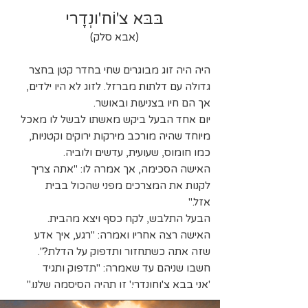
בּבּא צ'וֹח'ונְדָרי
(אבא סלק)
היה היה זוג מבוגרים שחי בחדר קטן בחצר
גדולה עם דלתות מברזל. לזוג לא היו ילדים,
אך הם חיו בצניעות ובאושר.
יום אחד הבעל ביקש מאשתו לבשל לו מאכל
מיוחד שהיה מורכב מירקות ירוקים וקטניות,
כמו חומוס, שעועית, עדשים ולוביה.
האישה הסכימה, אך אמרה לו: "אתה צריך
לקנות את המצרכים מפני שהכול בבית
אזל."
הבעל התלבש, לקח כסף ויצא מהבית.
האישה רצה אחריו ואמרה: "רגע, איך אדע
שזה אתה כשתחזור ותדפוק על הדלת?".
חשבו שניהם עד שאמרה: "תדפוק ותגיד
'אני בבא צ'וחונדרי.' זו תהיה הסיסמה שלנו."