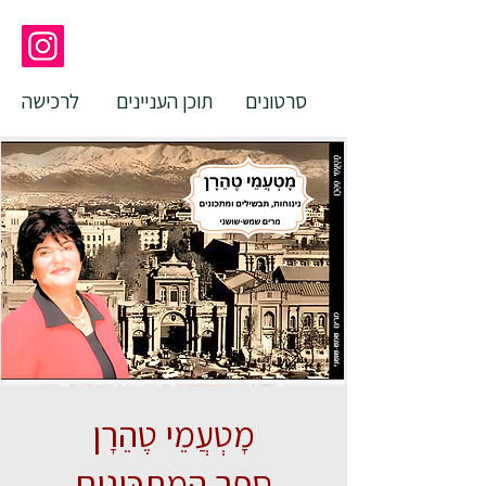
סרטונים
תוכן העניינים
לרכישה
מָטְעֲמֵי טֶהֵרָן
ספר המתכּונים