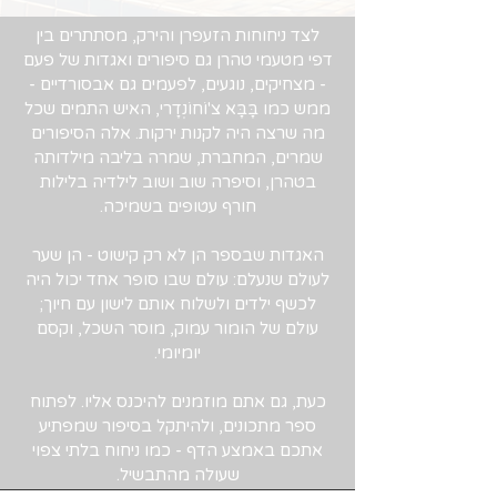
לצד ניחוחות הזעפרן והירק, מסתתרים בין
דפי מטעמי טהרן גם סיפורים ואגדות של פעם
- מצחיקים, נוגעים, לפעמים גם אבסורדיים -
ממש כמו בָּבָּא צ'וֹחוֹנְדָרי, האיש התמים שכל
מה שרצה היה לקנות ירקות. אלה הסיפורים
שמרים, המחברת, שמרה בליבה מילדותה
בטהרן, וסיפרה שוב ושוב לילדיה בלילות
חורף עטופים בשמיכה.
האגדות שבספר הן לא רק קישוט - הן שער
לעולם שנעלם: עולם שבו סופר אחד יכול היה
לכשף ילדים ולשלוח אותם לישון עם חיוך;
עולם של הומור עמוק, מוסר השכל, וקסם
יומיומי.
כעת, גם אתם מוזמנים להיכנס אליו. לפתוח
ספר מתכונים, ולהיתקל בסיפור שמפתיע
אתכם באמצע הדף - כמו ניחוח בלתי צפוי
שעולה מהתבשיל.