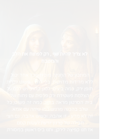
לא צריך להיות שף , רק לפתוח את הלב
והמטבח
המתכון של החָגִּינֵֶה מוכיח שכל אחד יכול.
ללא מדידות מדויקות, בלי לחץ - פשוט לקחת
חופן ירק, כמה ביצים, לטגן קלות, ויש לכם על
הצלחת פשטידת ירק פרסית עם ניחוח של
בית. הסרטון מראה בדיוק כמה זה פשוט; כל
שלב בהכנה מרגיש כמו שיחה עם אמא.
זה לא מדע - זו אהבה; וכשיש אהבה, גם חצי
חבילה של טָרַגוֹן יודעת לעשות קסם.
אז תנו קפיצה לירקן, ותנו ביס ראשון במסורת.